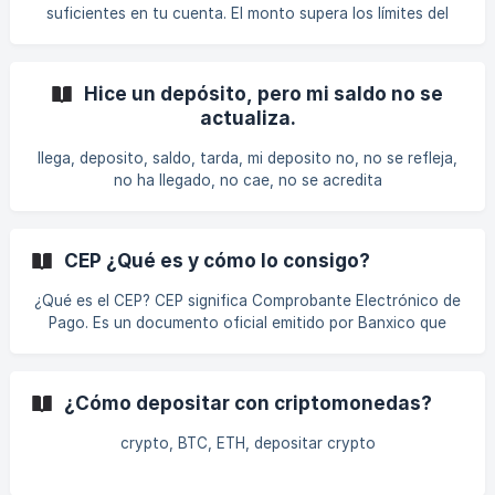
completar el mínimo requerido. Para evitar comisiones, te
suficientes en tu cuenta. El monto supera los límites del
recomendamos **depositar 50 MXN o más en una sola tran
método de pago que estás usando. Si el monto es correcto
y el problema continúa, contáctanos a través del chat en
vivo y nuestro equipo de soporte te ayudará a resolverlo
Hice un depósito, pero mi saldo no se
lo antes posible.
actualiza.
llega, deposito, saldo, tarda, mi deposito no, no se refleja,
no ha llegado, no cae, no se acredita
CEP ¿Qué es y cómo lo consigo?
¿Qué es el CEP? CEP significa Comprobante Electrónico de
Pago. Es un documento oficial emitido por Banxico que
confirma que una transferencia SPEI se realizó con éxito: el
dinero salió de tu cuenta y llegó a la cuenta del
destinatario. ¿Cuándo se necesita? Cuando haces un
¿Cómo depositar con criptomonedas?
depósito por transferencia SPEI y: El dinero ya fue
descontado de tu cuenta bancaria, No se ha reflejado en el
crypto, BTC, ETH, depositar crypto
casino luego de un par de horas. En algunos casos, te
pediremos el CEP para rastrear tu pago.