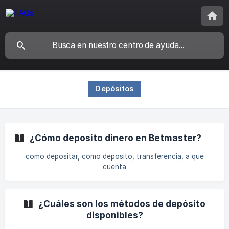
Depósitos
¿Cómo deposito dinero en Betmaster?
como depositar, como deposito, transferencia, a que
cuenta
¿Cuáles son los métodos de depósito
disponibles?